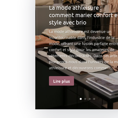
La mode athleisure :
comment marier confort e
style avec brio
La mode athleisure est devenue un
incontournable dans l'industrie de la
mode, offrant une fusion parfaite entr
confort et style pour les amateurs de
vêtements décontractés. Dans cet artic
plongeons-nous dans l'univers de la 
athleisure et découvrons comment...
Lire plus