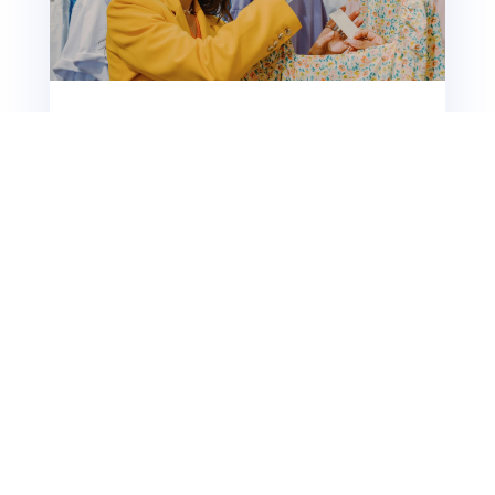
Les marques engagées : portrait de créateurs qui
font la différence
De nos jours, les consommateurs sont de plus en
plus sensibles aux valeurs éthiques et
environnementales des marques....
YourNeeds